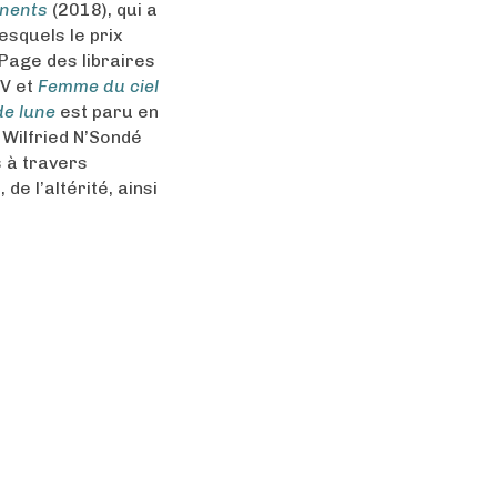
inents
(2018), qui a
lesquels le prix
Page des libraires
TV et
Femme du ciel
de lune
est paru en
 Wilfried N’Sondé
 à travers
 de l’altérité, ainsi