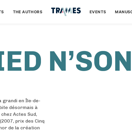
TS
THE AUTHORS
EVENTS
MANUSC
IED N’SO
a grandi en Île-de-
habite désormais à
s chez Actes Sud,
(2007, prix des Cinq
hor de la création