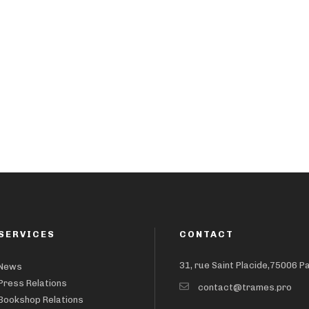
SERVICES
CONTACT
31, rue Saint Placide,75006 P
News
Press Relations
contact@trames.pro
Bookshop Relations