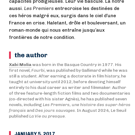
capacités prodigieuses. Leur vie bascule. La nôtre
aussi.
Les Premiers
entrecroise les destinées de
ces héros malgré eux, surgis dans le ciel d’une
France en crise. Haletant, drôle et bouleversant, un
roman-monde qui nous entraîne jusqu’aux
frontières de notre condition.
the author
Xabi Molia
was born in the Basque Country in 1977. His
first novel,
Fourbi
, was published by Gallimard while he was
still a student. After earning a doctorate in film history, he
taught at university until 2012, before devoting himself
entirely to his dual career as writer and filmmaker. Author
of three feature-length fiction films and two documentaries
(co-directed with his sister Agnès), he has published seven
novels, including
Les Premiers, une histoire des super-héros
français
and
Des jours sauvages
. In August 2024, Le Seuil
published
La Vie ou presque
.
JANUARY 5, 2017